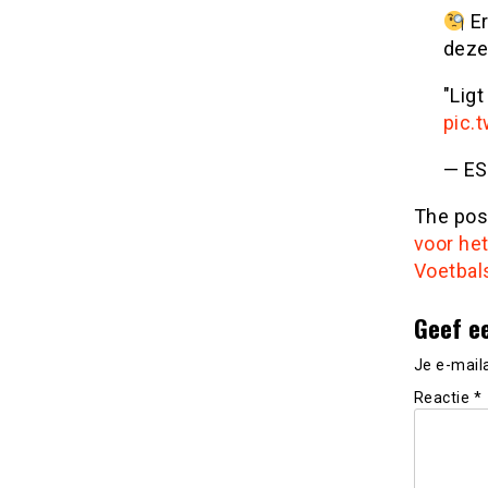
Er
deze 
"Lig
pic.
— ES
The po
voor he
Voetbal
Geef e
Je e-mail
Reactie
*