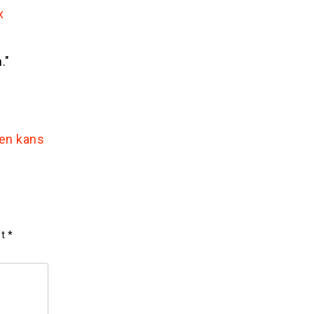
x
."
een kans
et
*