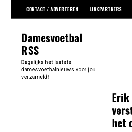
Ga
CONTACT / ADVERTEREN
LINKPARTNERS
naar
de
inhoud
Damesvoetbal
RSS
Dagelijks het laatste
damesvoetbalnieuws voor jou
verzameld!
Erik
vers
het 