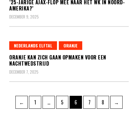
’25-JARIGE AJAX-FLOP MEE NAAR HET WK IN NOORD-
AMERIKA?’
DECEMBER 9, 2025
NEDERLANDS ELFTAL
ORANJE
ORANJE KAN ZICH GAAN OPMAKEN VOOR EEN
NACHTWEDSTRIJD
DECEMBER 7, 2025
Berichten
Pagina
Pagina
Pagina
Pagina
Pagina
←
1
…
5
6
7
8
→
paginering