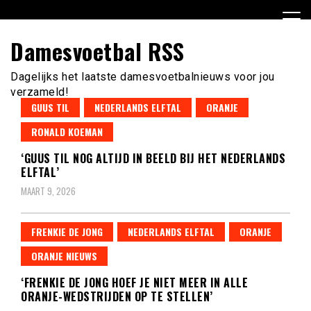
Ga
naar
de
Damesvoetbal RSS
inhoud
Dagelijks het laatste damesvoetbalnieuws voor jou
verzameld!
GUUS TIL
NEDERLANDS ELFTAL
ORANJE
RONALD KOEMAN
‘GUUS TIL NOG ALTIJD IN BEELD BIJ HET NEDERLANDS
ELFTAL’
MAART 9, 2026
FRENKIE DE JONG
NEDERLANDS ELFTAL
ORANJE
ORANJE NIEUWS
‘FRENKIE DE JONG HOEF JE NIET MEER IN ALLE
ORANJE-WEDSTRIJDEN OP TE STELLEN’