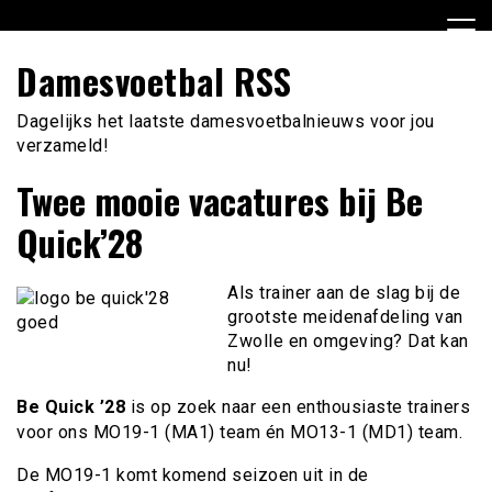
Ga
naar
de
Damesvoetbal RSS
inhoud
Dagelijks het laatste damesvoetbalnieuws voor jou
verzameld!
Twee mooie vacatures bij Be
Quick’28
Als trainer aan de slag bij de
grootste meidenafdeling van
Zwolle en omgeving? Dat kan
nu!
Be Quick ’28
is op zoek naar een enthousiaste trainers
voor ons MO19-1 (MA1) team én
MO13-1 (MD1) team.
De MO19-1 komt komend seizoen uit in de