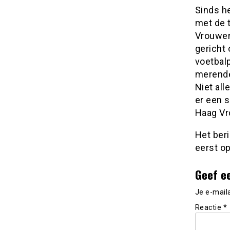
Sinds h
met de 
Vrouwen
gericht
voetbal
merende
Niet all
er een 
Haag Vr
Het ber
eerst o
Geef e
Je e-mail
Reactie
*