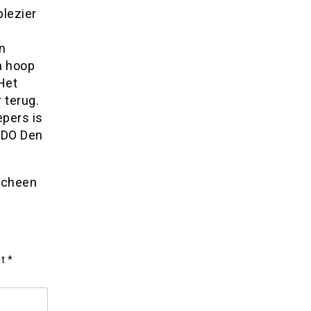
lezier
n
n hoop
Het
 terug.
epers is
ADO Den
scheen
et
*