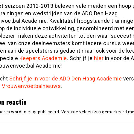
et seizoen 2012-2013 beleven vele meiden een hoop p
trainingen en wedstrijden van de ADO Den Haag
voetbal Academie. Kwalitatief hoogstaande traininge
 op de individuele ontwikkeling, gecombineerd met ee
plezier maken deze activiteiten tot een waar succes! 
el van onze deelneemsters komt iedere cursus weer
een aan de speelsters is gedacht maar ook voor de ke
speciale
Keepers Academie
. Schrijf je
hier
in voor de 
ouwenvoetbal Academie!
icht
Schrijf je in voor de ADO Den Haag Academie
ver
p
Vrouwenvoetbalnieuws
.
en reactie
adres wordt niet gepubliceerd.
Vereiste velden zijn gemarkeerd m