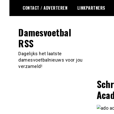
Ga
CONTACT / ADVERTEREN
LINKPARTNERS
naar
de
inhoud
Damesvoetbal
RSS
Dagelijks het laatste
damesvoetbalnieuws voor jou
verzameld!
Schr
Aca