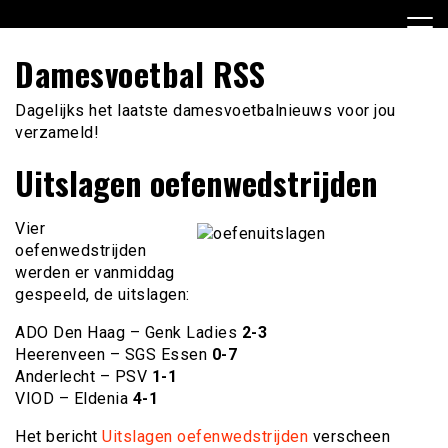
Ga
naar
de
Damesvoetbal RSS
inhoud
Dagelijks het laatste damesvoetbalnieuws voor jou
verzameld!
Uitslagen oefenwedstrijden
Vier
oefenwedstrijden
werden er vanmiddag
gespeeld, de uitslagen:
ADO Den Haag – Genk Ladies
2-3
Heerenveen – SGS Essen
0-7
Anderlecht – PSV
1-1
VIOD – Eldenia
4-1
Het bericht
Uitslagen oefenwedstrijden
verscheen