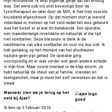
mijn rechterknie. Ik wist eigenlijk gelijk dat het ernstig
was. Dat werd ook vrij snel bevestigd door de
fysiotherapeut en later door de MRI, ik had mijn voorste
kruisband afgescheurd. Op dat moment stort je wereld
inderdaad in, meteen op het veld nadat het was gebeurd
was het besef er al wat dit betekende. Een operatie,
een maandenlange revalidatie en natuurlijk al die tijd
niet voetballen. Deze blessure is denk ik de
nachtmerrie van elke voetballer en voor mij dus ook. Ik
heb gelukkig, op het moment van het afscheuren
na,bijna geen pijn gehad. De operatie ging
voorspoedig en er was verder ook geen andere schade
in mijn knie. Maar vooral mentaal is de klap enorm. Je
hebt natuurlijk de steun van je familie, vrienden en
teamgenoten, maar je moet het zelf verwerken en dat is
zwaar.
Wanneer zien we je terug op het
veld bij Ajax?
Ik ben op 3 februari 2016