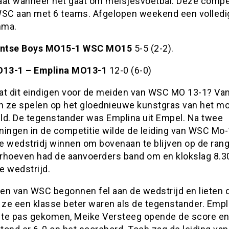
aat wanneer het gaat om meisjesvoetbal. Deze compet
WSC aan met 6 teams. Afgelopen weekend een volledi
mma.
ntse Boys MO15-1 WSC MO15
5-5 (2-2).
13-1 – Emplina MO13-1
12-0 (6-0)
at dit eindigen voor de meiden van WSC MO 13-1? Va
 ze spelen op het gloednieuwe kunstgras van het m
ld. De tegenstander was Emplina uit Empel. Na twee
ningen in de competitie wilde de leiding van WSC Mo
 wedstridj winnen om bovenaan te blijven op de rangl
rhoeven had de aanvoerders band om en klokslag 8.3
e wedstrijd.
en van WSC begonnen fel aan de wedstrijd en lieten d
 ze een klasse beter waren als de tegenstander. Empli
n te pas gekomen, Meike Versteeg opende de score en 