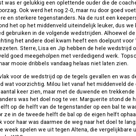
ust was er gelukkig een oplettende ouder die de coach
voorzag. Ook werd het nog 2-0, maar nu door goed voet
ere en sterkere tegenstanders. Na de rust een keeper
ond het op het middenveld uiteindelijk leuker, dus we
ed gebruiken in de volgende wedstrijden. Alhoewel de 
ichting het andere doel kwam heeft een doelpunt voor
gezeten. Sterre, Lisa en Jip hebben de hele wedstrijd 
eld goed meegeholpen met verdedigend werk. Tops
haar mooie dribbels vandaag helaas niet laten zien.
lak voor de wedstrijd op de tegels gevallen en was d
d wat voorzichtig. Milou liet vanaf het middenveld de 
 aantal keer zien, maar met de duwende en trekkende
anders was het doel nog te ver. Marguerite stond de h
elft op de helft van de tegenstander op een bal te w
 ze in de tweede helft de bal op de eigen helft ophaa
k voor haar was daarmee de weg naar het doel te lang
 week spelen we uit tegen Altena, die vergelijkbare 