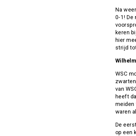
Na weer
0-1! De
voorspr
keren b
hier me
strijd t
Wilhel
WSC moc
zwarten
van WSC
heeft da
meiden 
waren al
De eers
op een k