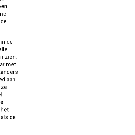
een
ime
ede
 in de
alle
n zien.
aar met
tanders
ed aan
nze
l
de
 het
 als de