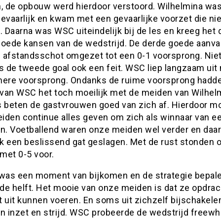
jn, de opbouw werd hierdoor verstoord. Wilhelmina was
gevaarlijk en kwam met een gevaarlijke voorzet die n
. Daarna was WSC uiteindelijk bij de les en kreeg het 
goede kansen van de wedstrijd. De derde goede aanva
 afstandsschot omgezet tot een 0-1 voorsprong. Niet
s de tweede goal ook een feit. WSC liep langzaam uit 
mere voorsprong. Ondanks de ruime voorsprong hadd
van WSC het toch moeilijk met de meiden van Wilhelm
s beten de gastvrouwen goed van zich af. Hierdoor m
iden continue alles geven om zich als winnaar van e
en. Voetballend waren onze meiden wel verder en da
k een beslissend gat geslagen. Met de rust stonden 
met 0-5 voor.
 was een moment van bijkomen en de strategie bepal
de helft. Het mooie van onze meiden is dat ze opdra
 uit kunnen voeren. En soms uit zichzelf bijschakele
an inzet en strijd. WSC probeerde de wedstrijd freew