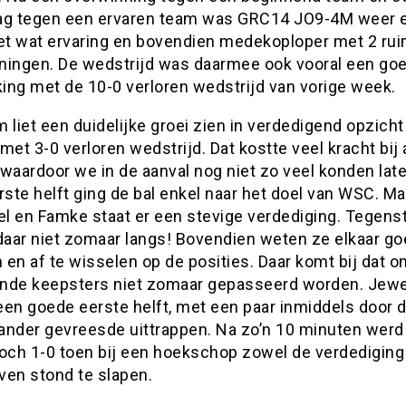
ag tegen een ervaren team was GRC14 JO9-4M weer 
t wat ervaring en bovendien medekoploper met 2 ru
ningen. De wedstrijd was daarmee ook vooral een go
king met de 10-0 verloren wedstrijd van vorige week.
 liet een duidelijke groei zien in verdedigend opzicht
met 3-0 verloren wedstrijd. Dat kostte veel kracht bij 
waardoor we in de aanval nog niet zo veel konden late
rste helft ging de bal enkel naar het doel van WSC. M
rel en Famke staat er een stevige verdediging. Tegens
aar niet zomaar langs! Bovendien weten ze elkaar go
n en af te wisselen op de posities. Daar komt bij dat o
nde keepsters niet zomaar gepasseerd worden. Jewe
een goede eerste helft, met een paar inmiddels door 
ander gevreesde uittrappen. Na zo’n 10 minuten werd
toch 1-0 toen bij een hoekschop zowel de verdediging
ven stond te slapen.