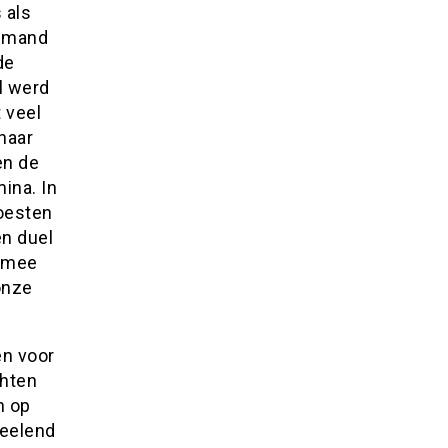
 als
iemand
de
l werd
 veel
naar
en de
ina. In
oesten
en duel
armee
onze
en voor
chten
n op
heelend