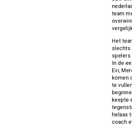
nederla
team me
overwin
vergelij
Het team
slechts 
spelers 
In de ee
Evi, Me
komen d
te vulle
beginne
keepte 
tegenst
helaas 
coach e