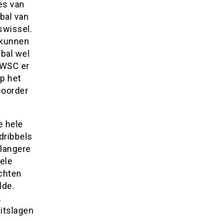
es van
bal van
swissel.
 kunnen
bal wel
 WSC er
op het
coorder
e hele
dribbels
 langere
ele
achten
lde.
.
uitslagen