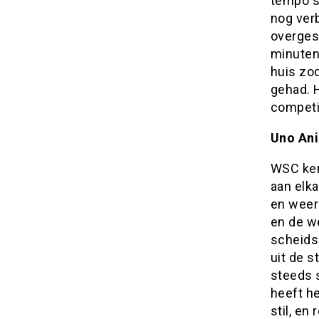
tempo s
nog ver
overgesp
minuten
huis zo
gehad. H
competi
Uno An
WSC ken
aan elka
en weer
en de we
scheids 
uit de s
steeds 
heeft he
stil, en