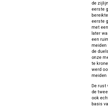
de zijli
eerste 
bereikte
eerste 
met een
later wa
een rui
meiden 
de duel
onze me
te kron
werd oo
meiden 
De rust
de twee
ook echt
basis v