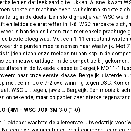
oetballen en dat leek aardig te lukken. Al snel kwam W
 toen stokte de machine even. Wilhelmina knokte zich
ns terug in de duels. Een slordigheidje van WSC werd
ft en leidde de eretreffer in 1-8. WSC herpakte zich,
 weer in handen en lieten zien met enkele prachtige g
 de beste ploeg was. Met een 1-11 eindstand wisten 
weer drie punten mee te nemen naar Waalwijk. Met 7
dstrijden staan onze meiden nu aan kop in de competi
is een nieuwe uitdager in de competitie bij gekomen.
esultaten in de tweede klasse is Bergeijk MO11-1 tus
veerd naar onze eerste klasse. Bergeijk luisterde hu
op met een mooie 7-2 overwinning tegen DSC. Kome
eelt WSC uit tegen, jawel… Bergeijk. Een mooie krac
en onbekende, maar op papier zeer sterke tegenstand
JO-(4M – WSC JO9-3M
3-0 (1-0)
g 1 oktober wachtte de allereerste uitwedstrijd voor
 Na een overwinning tegen een beginnend team en e