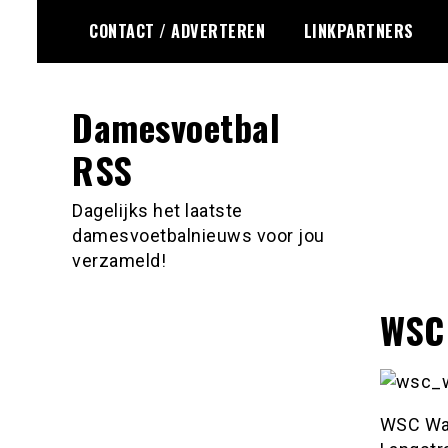
Ga
CONTACT / ADVERTEREN
LINKPARTNERS
naar
de
inhoud
Damesvoetbal
RSS
Dagelijks het laatste
damesvoetbalnieuws voor jou
verzameld!
WSC 
WSC Waal