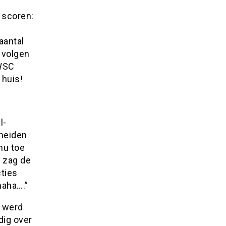
 scoren:
aantal
 volgen
 WSC
 huis!
l-
 meiden
nu toe
a zag de
ties
haha….”
d werd
dig over