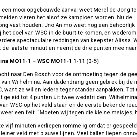
 een mooi opgebouwde aanval weet Merel de Jong te
 meiden vieren het alsof ze kampioen worden. Nu de
ong vast houden. Uno Animo weet nog een behoorlijk 
ij het doel van WSC in de buurt te komen, en wederom
erdere spectaculaire reddingen van keepster Alissa.
ot de laatste minuut en neemt de drie punten mee naar
mina MO11-1 – WSC MO11-1
1-11 (0-5)
ht naar Den Bosch voor de ontmoeting tegen de gee
 van Wilhelmina. Aan dadendrang geen gebrek bij de
, want ze willen iedere tegenstander aanpakken. Tot 
t geleid tot 4 punten uit twee wedstrijden. Wilhelmin
van WSC op het veld staan en de eerste bekende reac
weer een feit. “Moeten wij tegen die kleine meisjes, 
te vijf minuten verliepen rommelig omdat er gespeel
leiner veld met blauwe lijnen. Veel ballen liepen onno