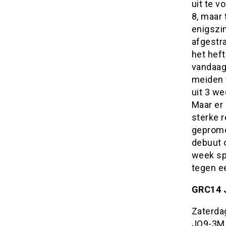
uit te v
8, maar
enigszi
afgestra
het heft
vandaag
meiden 
uit 3 we
Maar er 
sterke r
gepromo
debuut 
week sp
tegen e
GRC14 
Zaterda
JO9-3M.