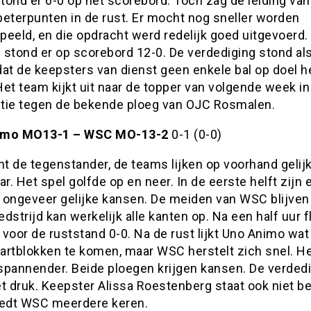
tond er 6-0 op het scorebord. Toch zag de leiding va
beterpunten in de rust. Er mocht nog sneller worden
eeld, en die opdracht werd redelijk goed uitgevoerd.
 stond er op scorebord 12-0. De verdediging stond al
dat de keepsters van dienst geen enkele bal op doel 
et team kijkt uit naar de topper van volgende week in
tie tegen de bekende ploeg van OJC Rosmalen.
imo MO13-1 – WSC MO-13-2
0-1 (0-0)
t de tegenstander, de teams lijken op voorhand gelij
ar. Het spel golfde op en neer. In de eerste helft zijn 
 ongeveer gelijke kansen. De meiden van WSC blijven 
dstrijd kan werkelijk alle kanten op. Na een half uur f
voor de ruststand 0-0. Na de rust lijkt Uno Animo wat
tartblokken te komen, maar WSC herstelt zich snel. H
spannender. Beide ploegen krijgen kansen. De verded
t druk. Keepster Alissa Roestenberg staat ook niet b
 redt WSC meerdere keren.