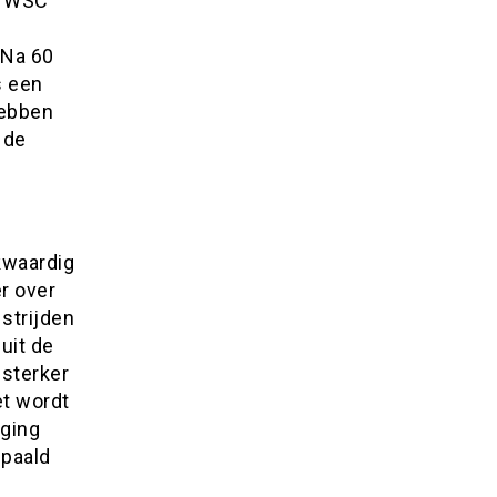
n WSC
 Na 60
s een
hebben
 de
kwaardig
er over
strijden
luit de
 sterker
et wordt
iging
epaald