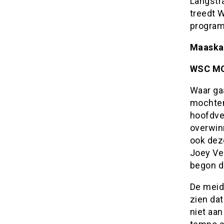
Langstr
treedt 
progra
Maaska
WSC MO
Waar ga
mochten
hoofdve
overwin
ook deze
Joey Ve
begon d
De meid
zien dat
niet aa