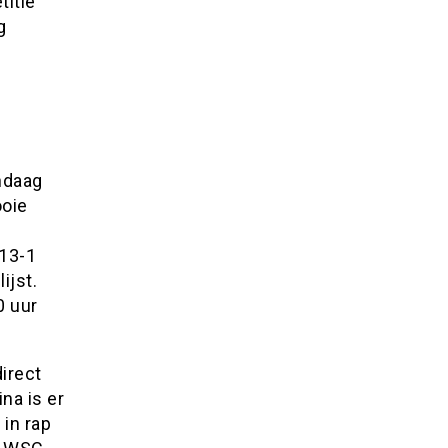
itie
g
ndaag
ooie
-13-1
ijst.
0 uur
irect
na is er
in rap