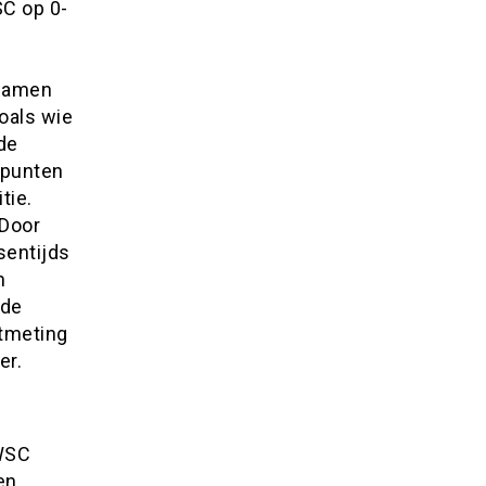
SC op 0-
 namen
oals wie
de
 punten
tie.
 Door
sentijds
n
nde
htmeting
er.
 WSC
en