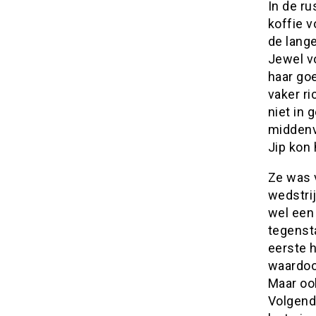
In de r
koffie 
de lang
Jewel v
haar go
vaker r
niet in 
middenv
Jip kon 
Ze was v
wedstrij
wel een
tegenst
eerste h
waardoor
Maar oo
Volgende