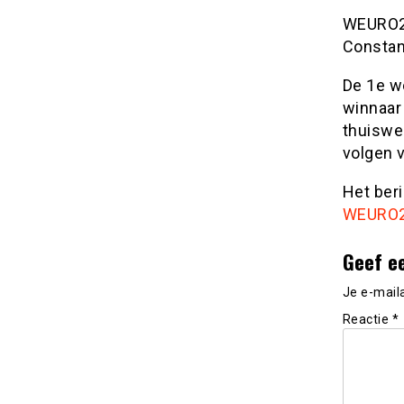
WEURO20
Constan
De 1e w
winnaar
thuiswed
volgen 
Het ber
WEURO
Geef e
Je e-mail
Reactie
*