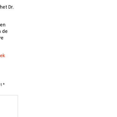
het Dr.
een
n de
ve
lek
et
*