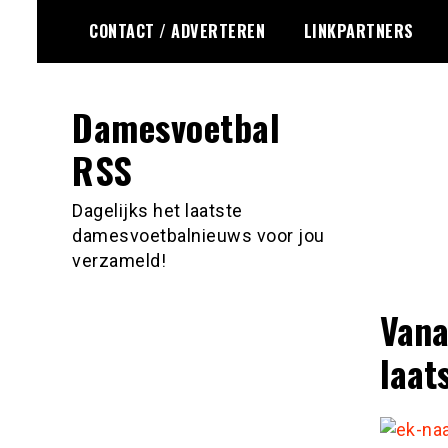
Ga
CONTACT / ADVERTEREN
LINKPARTNERS
naar
de
inhoud
Damesvoetbal
RSS
Dagelijks het laatste
damesvoetbalnieuws voor jou
verzameld!
Vana
laat