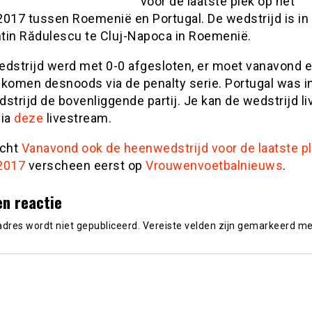
voor de laatste plek op het
17 tussen Roemenië en Portugal. De wedstrijd is in 
tin Rădulescu te Cluj-Napoca in Roemenië.
edstrijd werd met 0-0 afgesloten, er moet vanavond 
 komen desnoods via de penalty serie. Portugal was i
strijd de bovenliggende partij. Je kan de wedstrijd li
via
deze
livestream.
icht
Vanavond ook de heenwedstrijd voor de laatste p
2017
verscheen eerst op
Vrouwenvoetbalnieuws
.
en reactie
adres wordt niet gepubliceerd.
Vereiste velden zijn gemarkeerd m