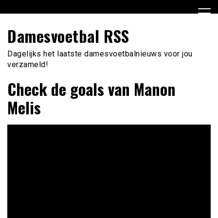
Ga
naar
de
Damesvoetbal RSS
inhoud
Dagelijks het laatste damesvoetbalnieuws voor jou
verzameld!
Check de goals van Manon
Melis