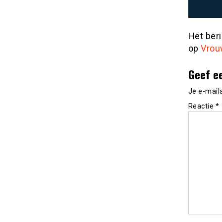
Het ber
op
Vrou
Geef e
Je e-mail
Reactie
*