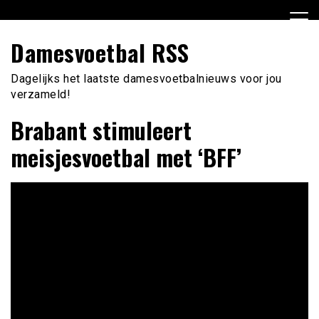
Ga
naar
de
Damesvoetbal RSS
inhoud
Dagelijks het laatste damesvoetbalnieuws voor jou
verzameld!
Brabant stimuleert
meisjesvoetbal met ‘BFF’