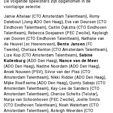
De volgende speelsters zijn opgenomen in de
voorlopige selectie:
Jamie Altelaar (CTO Amsterdam Talentteam), Romy
Dalebout (Jong ADO Den Haag), Eva van Deursen (CTO
Eindhoven Talentteam), Caitlin Dijkstra (CTO Eindhoven
Talentteam), Rebecca Doejaaren (PEC Zwolle), Kayleigh
van Dooren (CTO Eindhoven Talentteam), Nathalie van
de Heuvel (sc Heerenveen),
Bente Jansen
(FC
Twente), Chelsea Kenton (CTO Amsterdam Talentteam),
Lize Kop (CTO Amsterdam Talentteam),
Sabine
Kuilenburg
(ADO Den Haag),
Nance van de Meer
(ADO Den Haag), Nadine Noordam (ADO Den Haag),
Aniek Nouwen (PSV), Silvie van der Plas (CTO
Amsterdam Talentteam), Nikki Ridder (ADO Den Haag),
Mijke Roelfsema (ADO Den Haag), Quinty Sabajo (CTO
Amsterdam Talentteam), Kay-Lee de Sanders (CTO
Amsterdam Talentteam), Cherise Schelts (Telstar),
Nurija van Schoonhoven (PEC Zwolle), Joëlle Smits
(CTO Eindhoven Talentteam), Noah Waterham (CTO
Amsterdam Talentteam), Asleigh Weerden (CTO