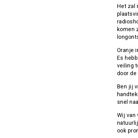
Het zal
plaatsvi
radiosh
komen z
longont
Oranje i
Es hebb
veiling 
door de
Ben jij 
handtek
snel na
Wij van
natuurli
ook pro