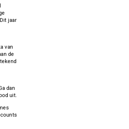
l
ge
it jaar
ka van
aan de
etekend
Ga dan
od uit.
ames
accounts