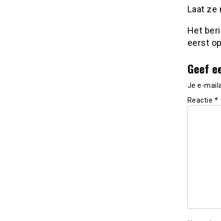
Laat ze 
Het ber
eerst o
Geef e
Je e-mail
Reactie
*