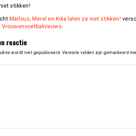
niet stikken!
icht
Marlous, Merel en Kika laten ze niet stikken!
vers
p
Vrouwenvoetbalnieuws
.
en reactie
adres wordt niet gepubliceerd.
Vereiste velden zijn gemarkeerd m