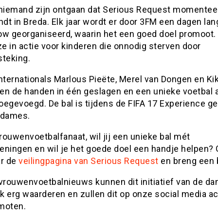
 niemand zijn ontgaan dat Serious Request momentee
ndt in Breda. Elk jaar wordt er door 3FM een dagen lan
ow georganiseerd, waarin het een goed doel promoot. D
e in actie voor kinderen die onnodig sterven door
steking.
nternationals Marlous Pieëte, Merel van Dongen en Ki
en de handen in één geslagen en een unieke voetbal 
toegevoegd. De bal is tijdens de FIFA 17 Experience g
 dames.
vrouwenvoetbalfanaat, wil jij een unieke bal mét
eningen en wil je het goede doel een handje helpen? 
ar de
veilingpagina van Serious Request
en breng een b
 vrouwenvoetbalnieuws kunnen dit initiatief van de d
jk erg waarderen en zullen dit op onze social media 
moten.