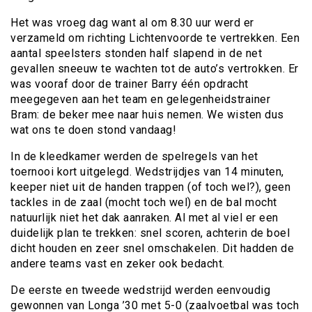
Het was vroeg dag want al om 8.30 uur werd er
verzameld om richting Lichtenvoorde te vertrekken. Een
aantal speelsters stonden half slapend in de net
gevallen sneeuw te wachten tot de auto’s vertrokken. Er
was vooraf door de trainer Barry één opdracht
meegegeven aan het team en gelegenheidstrainer
Bram: de beker mee naar huis nemen. We wisten dus
wat ons te doen stond vandaag!
In de kleedkamer werden de spelregels van het
toernooi kort uitgelegd. Wedstrijdjes van 14 minuten,
keeper niet uit de handen trappen (of toch wel?), geen
tackles in de zaal (mocht toch wel) en de bal mocht
natuurlijk niet het dak aanraken. Al met al viel er een
duidelijk plan te trekken: snel scoren, achterin de boel
dicht houden en zeer snel omschakelen. Dit hadden de
andere teams vast en zeker ook bedacht.
De eerste en tweede wedstrijd werden eenvoudig
gewonnen van Longa ’30 met 5-0 (zaalvoetbal was toch