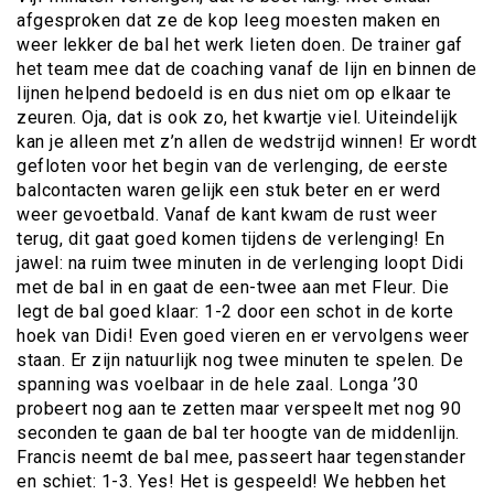
afgesproken dat ze de kop leeg moesten maken en
weer lekker de bal het werk lieten doen. De trainer gaf
het team mee dat de coaching vanaf de lijn en binnen de
lijnen helpend bedoeld is en dus niet om op elkaar te
zeuren. Oja, dat is ook zo, het kwartje viel. Uiteindelijk
kan je alleen met z’n allen de wedstrijd winnen! Er wordt
gefloten voor het begin van de verlenging, de eerste
balcontacten waren gelijk een stuk beter en er werd
weer gevoetbald. Vanaf de kant kwam de rust weer
terug, dit gaat goed komen tijdens de verlenging! En
jawel: na ruim twee minuten in de verlenging loopt Didi
met de bal in en gaat de een-twee aan met Fleur. Die
legt de bal goed klaar: 1-2 door een schot in de korte
hoek van Didi! Even goed vieren en er vervolgens weer
staan. Er zijn natuurlijk nog twee minuten te spelen. De
spanning was voelbaar in de hele zaal. Longa ’30
probeert nog aan te zetten maar verspeelt met nog 90
seconden te gaan de bal ter hoogte van de middenlijn.
Francis neemt de bal mee, passeert haar tegenstander
en schiet: 1-3. Yes! Het is gespeeld! We hebben het