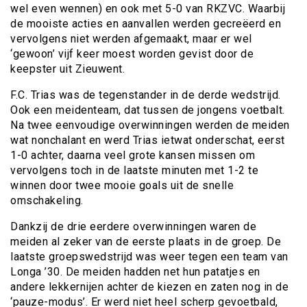
wel even wennen) en ook met 5-0 van RKZVC. Waarbij
de mooiste acties en aanvallen werden gecreëerd en
vervolgens niet werden afgemaakt, maar er wel
‘gewoon’ vijf keer moest worden gevist door de
keepster uit Zieuwent.
F.C. Trias was de tegenstander in de derde wedstrijd.
Ook een meidenteam, dat tussen de jongens voetbalt.
Na twee eenvoudige overwinningen werden de meiden
wat nonchalant en werd Trias ietwat onderschat, eerst
1-0 achter, daarna veel grote kansen missen om
vervolgens toch in de laatste minuten met 1-2 te
winnen door twee mooie goals uit de snelle
omschakeling.
Dankzij de drie eerdere overwinningen waren de
meiden al zeker van de eerste plaats in de groep. De
laatste groepswedstrijd was weer tegen een team van
Longa ’30. De meiden hadden net hun patatjes en
andere lekkernijen achter de kiezen en zaten nog in de
‘pauze-modus’. Er werd niet heel scherp gevoetbald,