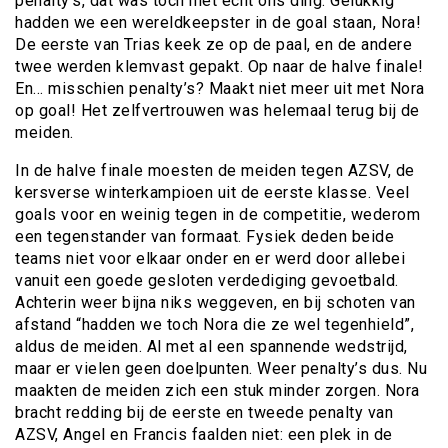
penalty’s, dat was toch niet echt ons ding. Gelukkig
hadden we een wereldkeepster in de goal staan, Nora!
De eerste van Trias keek ze op de paal, en de andere
twee werden klemvast gepakt. Op naar de halve finale!
En… misschien penalty’s? Maakt niet meer uit met Nora
op goal! Het zelfvertrouwen was helemaal terug bij de
meiden.
In de halve finale moesten de meiden tegen AZSV, de
kersverse winterkampioen uit de eerste klasse. Veel
goals voor en weinig tegen in de competitie, wederom
een tegenstander van formaat. Fysiek deden beide
teams niet voor elkaar onder en er werd door allebei
vanuit een goede gesloten verdediging gevoetbald.
Achterin weer bijna niks weggeven, en bij schoten van
afstand “hadden we toch Nora die ze wel tegenhield”,
aldus de meiden. Al met al een spannende wedstrijd,
maar er vielen geen doelpunten. Weer penalty’s dus. Nu
maakten de meiden zich een stuk minder zorgen. Nora
bracht redding bij de eerste en tweede penalty van
AZSV, Angel en Francis faalden niet: een plek in de