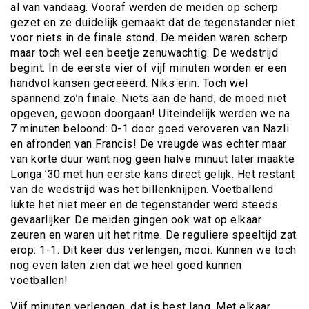
al van vandaag. Vooraf werden de meiden op scherp
gezet en ze duidelijk gemaakt dat de tegenstander niet
voor niets in de finale stond. De meiden waren scherp
maar toch wel een beetje zenuwachtig. De wedstrijd
begint. In de eerste vier of vijf minuten worden er een
handvol kansen gecreëerd. Niks erin. Toch wel
spannend zo’n finale. Niets aan de hand, de moed niet
opgeven, gewoon doorgaan! Uiteindelijk werden we na
7 minuten beloond: 0-1 door goed veroveren van Nazli
en afronden van Francis! De vreugde was echter maar
van korte duur want nog geen halve minuut later maakte
Longa ’30 met hun eerste kans direct gelijk. Het restant
van de wedstrijd was het billenknijpen. Voetballend
lukte het niet meer en de tegenstander werd steeds
gevaarlijker. De meiden gingen ook wat op elkaar
zeuren en waren uit het ritme. De reguliere speeltijd zat
erop: 1-1. Dit keer dus verlengen, mooi. Kunnen we toch
nog even laten zien dat we heel goed kunnen
voetballen!
Vijf minuten verlengen, dat is best lang. Met elkaar