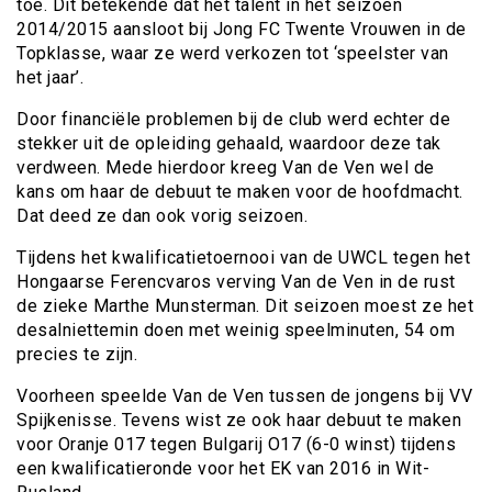
toe. Dit betekende dat het talent in het seizoen
2014/2015 aansloot bij Jong FC Twente Vrouwen in de
Topklasse, waar ze werd verkozen tot ‘speelster van
het jaar’.
Door financiële problemen bij de club werd echter de
stekker uit de opleiding gehaald, waardoor deze tak
verdween. Mede hierdoor kreeg Van de Ven wel de
kans om haar de debuut te maken voor de hoofdmacht.
Dat deed ze dan ook vorig seizoen.
Tijdens het kwalificatietoernooi van de UWCL tegen het
Hongaarse Ferencvaros verving Van de Ven in de rust
de zieke Marthe Munsterman. Dit seizoen moest ze het
desalniettemin doen met weinig speelminuten, 54 om
precies te zijn.
Voorheen speelde Van de Ven tussen de jongens bij VV
Spijkenisse. Tevens wist ze ook haar debuut te maken
voor Oranje 017 tegen Bulgarij O17 (6-0 winst) tijdens
een kwalificatieronde voor het EK van 2016 in Wit-