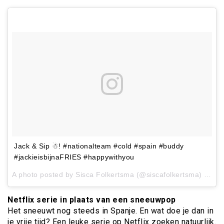
Jack & Sip ☃! #nationalteam #cold #spain #buddy
#jackieisbijnaFRIES #happywithyou
A photo posted by Sisca Folkertsma (@siscafolkertsma) on
Ja
Netflix serie in plaats van een sneeuwpop
Het sneeuwt nog steeds in Spanje. En wat doe je dan in
je vrije tijd? Een leuke serie op Netflix zoeken natuurlijk.