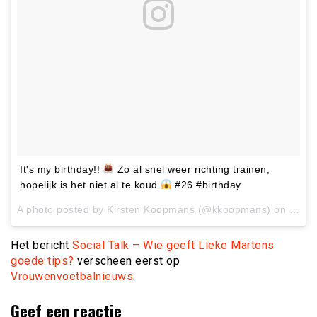
It's my birthday!!
Zo al snel weer richting trainen,
hopelijk is het niet al te koud
#26 #birthday
A photo posted by Kirsten Koopmans (@kkoopmans) on
Jan 1
Het bericht
Social Talk – Wie geeft Lieke Martens
goede tips?
verscheen eerst op
Vrouwenvoetbalnieuws
.
Geef een reactie