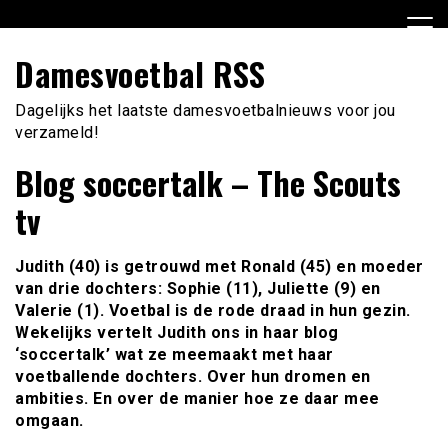
Ga
naar
de
Damesvoetbal RSS
inhoud
Dagelijks het laatste damesvoetbalnieuws voor jou
verzameld!
Blog soccertalk – The Scouts
tv
Judith (40) is getrouwd met Ronald (45) en moeder
van drie dochters: Sophie (11), Juliette (9) en
Valerie (1). Voetbal is de rode draad in hun gezin.
Wekelijks vertelt Judith ons in haar blog
‘soccertalk’ wat ze meemaakt met haar
voetballende dochters. Over hun dromen en
ambities. En over de manier hoe ze daar mee
omgaan.