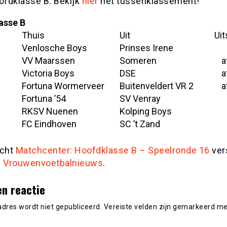
ofdklasse B. Bekijk
hier
het tussenklassement!
asse B
Thuis
Uit
Uit
Venlosche Boys
Prinses Irene
VV Maarssen
Someren
a
Victoria Boys
DSE
a
Fortuna Wormerveer
Buitenveldert VR 2
a
Fortuna ’54
SV Venray
RKSV Nuenen
Kolping Boys
FC Eindhoven
SC ’t Zand
icht
Matchcenter: Hoofdklasse B – Speelronde 16
ver
p
Vrouwenvoetbalnieuws
.
en reactie
adres wordt niet gepubliceerd.
Vereiste velden zijn gemarkeerd m