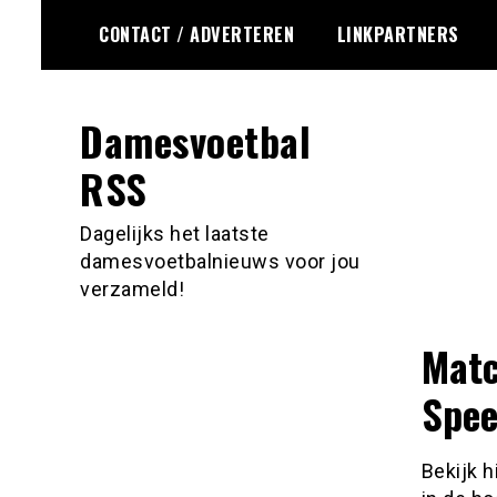
Ga
CONTACT / ADVERTEREN
LINKPARTNERS
naar
de
inhoud
Damesvoetbal
RSS
Dagelijks het laatste
damesvoetbalnieuws voor jou
verzameld!
Matc
Spee
Bekijk h