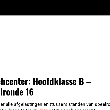
hcenter: Hoofdklasse B –
lronde 16
ier alle afgelastingen en (tussen) standen van speelr