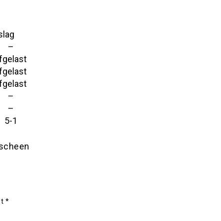
slag
–
fgelast
fgelast
fgelast
–
–
5-1
scheen
et
*