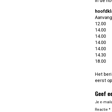
in de ho
hoofdkl
Aanvang
12.00
14.00
14.00
14.00
14.00
14.30
18.00
Het ber
eerst o
Geef e
Je e-mail
Reactie
*