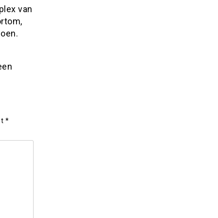
plex van
ortom,
zoen.
een
et
*