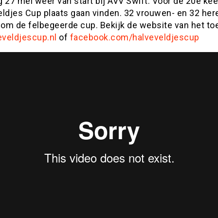
 27 mei weer van start bij AVV Swift. Voor de 20e kee
eldjes Cup plaats gaan vinden. 32 vrouwen- en 32 he
 om de felbegeerde cup. Bekijk de website van het to
eveldjescup.nl
of
facebook.com/halveveldjescup