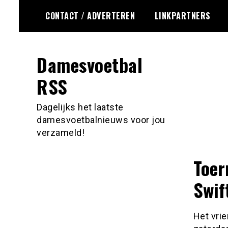
Ga
CONTACT / ADVERTEREN
LINKPARTNERS
naar
de
inhoud
Damesvoetbal
RSS
Dagelijks het laatste
damesvoetbalnieuws voor jou
verzameld!
Toer
Swif
Het vri