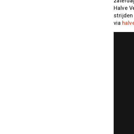
zaterdag
Halve V
strijden
via
halv