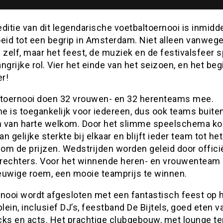
ditie van dit legendarische voetbaltoernooi is inmidd
oeid tot een begrip in Amsterdam. Niet alleen vanwege
 zelf, maar het feest, de muziek en de festivalsfeer 
ngrijke rol. Vier het einde van het seizoen, en het beg
r!
 toernooi doen 32 vrouwen- en 32 herenteams mee.
e is toegankelijk voor iedereen, dus ook teams buite
jn van harte welkom. Door het slimme speelschema k
n gelijke sterkte bij elkaar en blijft ieder team tot het
 om de prijzen. Wedstrijden worden geleid door offici
rechters. Voor het winnende heren- en vrouwenteam i
euwige roem, een mooie teamprijs te winnen.
rnooi wordt afgesloten met een fantastisch feest op 
plein, inclusief DJ’s, feestband De Bijtels, goed eten v
cks en acts. Het prachtige clubgebouw, met lounge te