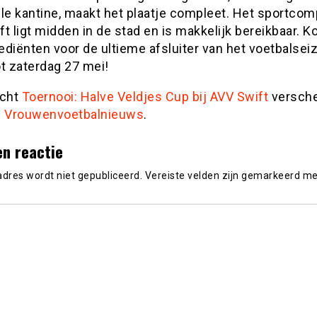
lle kantine, maakt het plaatje compleet. Het sportcom
t ligt midden in de stad en is makkelijk bereikbaar. K
rediënten voor de ultieme afsluiter van het voetbalsei
t zaterdag 27 mei!
icht
Toernooi: Halve Veldjes Cup bij AVV Swift
versch
p
Vrouwenvoetbalnieuws
.
en reactie
adres wordt niet gepubliceerd.
Vereiste velden zijn gemarkeerd m