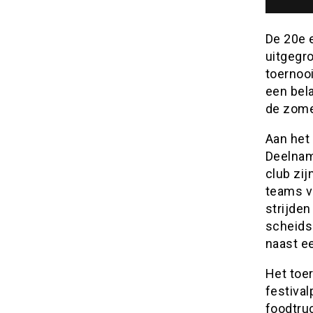
De 20e e
uitgegr
toernooi
een bela
de zome
Aan het
Deelnam
club zi
teams va
strijden
scheids
naast e
Het toe
festival
foodtru