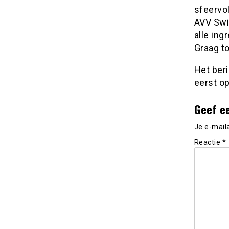
sfeervo
AVV Swif
alle ing
Graag to
Het ber
eerst o
Geef e
Je e-mail
Reactie
*