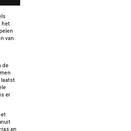
els
 het
spelen
in van
n de
omen
 laatst
ële
s er
het
anuit
rras en