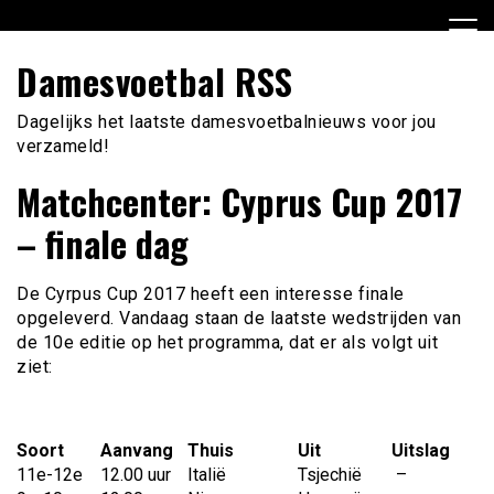
Ga
naar
de
Damesvoetbal RSS
inhoud
Dagelijks het laatste damesvoetbalnieuws voor jou
verzameld!
Matchcenter: Cyprus Cup 2017
– finale dag
De Cyrpus Cup 2017 heeft een interesse finale
opgeleverd. Vandaag staan de laatste wedstrijden van
de 10e editie op het programma, dat er als volgt uit
ziet:
Soort
Aanvang
Thuis
Uit
Uitslag
11e-12e
12.00 uur
Italië
Tsjechië
–