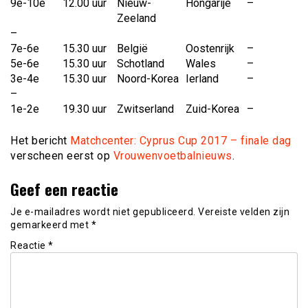
9e-10e
12.00 uur
Nieuw-
Hongarije
–
Zeeland
–
7e-6e
15.30 uur
België
Oostenrijk
–
5e-6e
15.30 uur
Schotland
Wales
–
3e-4e
15.30 uur
Noord-Korea
Ierland
–
–
1e-2e
19.30 uur
Zwitserland
Zuid-Korea
–
Het bericht
Matchcenter: Cyprus Cup 2017 – finale dag
verscheen eerst op
Vrouwenvoetbalnieuws
.
Geef een reactie
Je e-mailadres wordt niet gepubliceerd.
Vereiste velden zijn
gemarkeerd met
*
Reactie
*