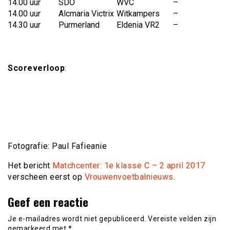
14.00 uur
SDO
WVC
–
14.00 uur
Alcmaria Victrix
Witkampers
–
14.30 uur
Purmerland
Eldenia VR2
–
Scoreverloop
:
Fotografie: Paul Fafieanie
Het bericht
Matchcenter: 1e klasse C – 2 april 2017
verscheen eerst op
Vrouwenvoetbalnieuws
.
Geef een reactie
Je e-mailadres wordt niet gepubliceerd.
Vereiste velden zijn
gemarkeerd met
*