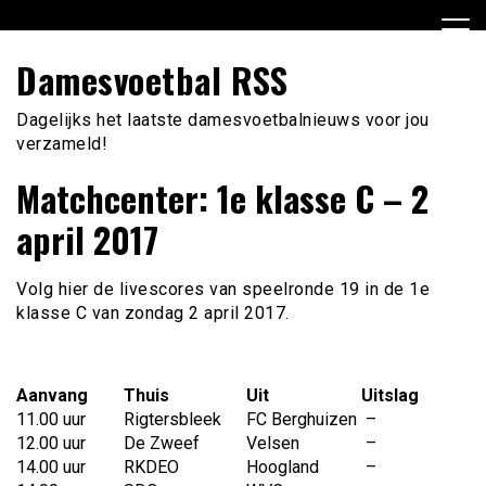
Ga
naar
de
Damesvoetbal RSS
inhoud
Dagelijks het laatste damesvoetbalnieuws voor jou
verzameld!
Matchcenter: 1e klasse C – 2
april 2017
Volg hier de livescores van speelronde 19 in de 1e
klasse C van zondag 2 april 2017.
Aanvang
Thuis
Uit
Uitslag
11.00 uur
Rigtersbleek
FC Berghuizen
–
12.00 uur
De Zweef
Velsen
–
14.00 uur
RKDEO
Hoogland
–