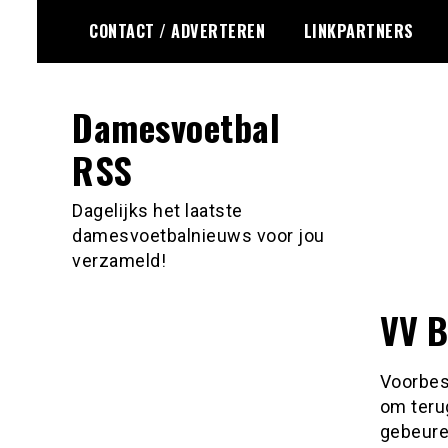
Ga
CONTACT / ADVERTEREN
LINKPARTNERS
naar
de
inhoud
Damesvoetbal
RSS
Dagelijks het laatste
damesvoetbalnieuws voor jou
verzameld!
VV B
Voorbes
om teru
gebeure