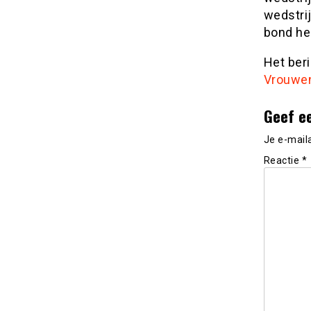
wedstrij
bond he
Het ber
Vrouwe
Geef e
Je e-mail
Reactie
*