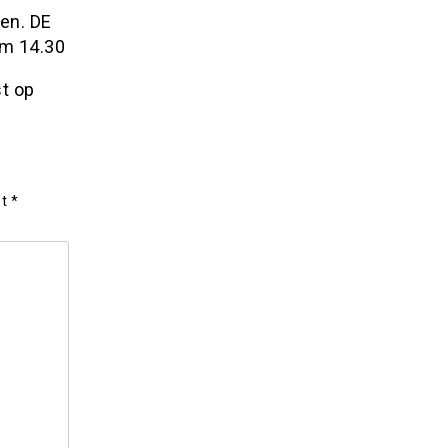
ken. DE
om 14.30
t op
et
*