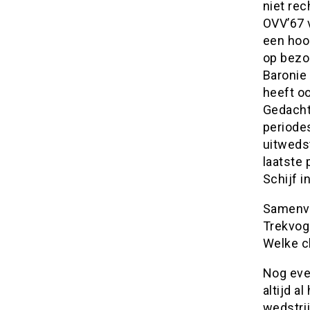
niet rec
OVV’67 v
een hoo
op bezo
Baronie
heeft oo
Gedacht 
periodes
uitweds
laatste
Schijf 
Samenva
Trekvog
Welke cl
Nog even
altijd a
wedstrij