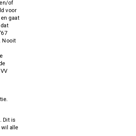
 en/of
ld voor
 en gaat
 dat
’67
. Nooit
re
 de
 VV
ie.
 Dit is
wil alle