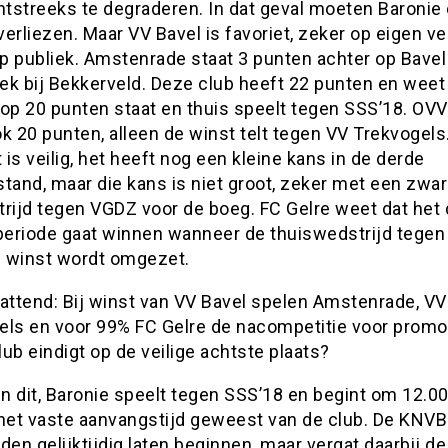
htstreeks te degraderen. In dat geval moeten Baronie
erliezen. Maar VV Bavel is favoriet, zeker op eigen ve
p publiek. Amstenrade staat 3 punten achter op Bavel
ek bij Bekkerveld. Deze club heeft 22 punten en weet
 op 20 punten staat en thuis speelt tegen SSS’18. OVV
k 20 punten, alleen de winst telt tegen VV Trekvogels
is veilig, het heeft nog een kleine kans in de derde
tand, maar die kans is niet groot, zeker met een zwa
trijd tegen VGDZ voor de boeg. FC Gelre weet dat het
 periode gaat winnen wanneer de thuiswedstrijd tegen
in winst wordt omgezet.
ttend: Bij winst van VV Bavel spelen Amstenrade, VV
els en voor 99% FC Gelre de nacompetitie voor promot
ub eindigt op de veilige achtste plaats?
 dit, Baronie speelt tegen SSS’18 en begint om 12.00.
l het vaste aanvangstijd geweest van de club. De KNVB 
den gelijktijdig laten beginnen, maar vergat daarbij de