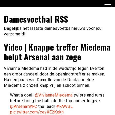
Ga
naar
de
Damesvoetbal RSS
inhoud
Dagelijks het laatste damesvoetbalnieuws voor jou
verzameld!
Video | Knappe treffer Miedema
helpt Arsenal aan zege
Vivianne Miedema had in de wedstrijd tegen Everton
een groot aandeel door de openingstreffer te maken.
Na een pass van Daniëlle van de Donk speelde
Miedema zichzelf knap vrij en schoot binnen.
What a goal!
@VivianneMiedema
twists and turns
before firing the ball into the top corner to give
@ArsenalWFC
the lead!
#FAWSL
pic.twitter.com/cevXE2Kgkh