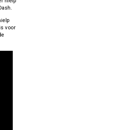
r hielp
Dash.
hielp
is voor
de