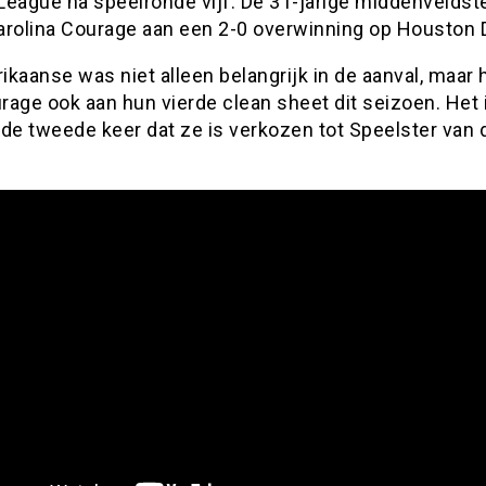
eague na speelronde vijf. De 31-jarige middenveldste
arolina Courage aan een 2-0 overwinning op Houston 
kaanse was niet alleen belangrijk in de aanval, maar 
age ook aan hun vierde clean sheet dit seizoen. Het 
 de tweede keer dat ze is verkozen tot Speelster van 