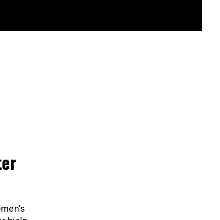
ter
omen’s