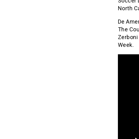
Soccer L
North C
De Ameri
The Cour
Zerboni
Week.