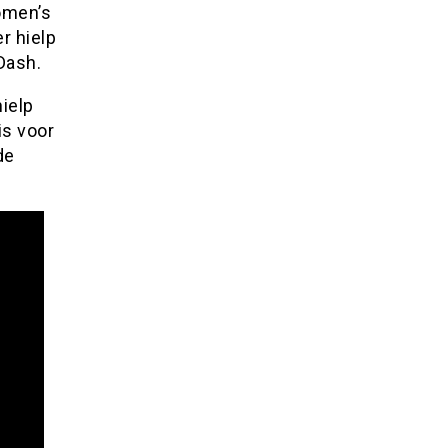
omen’s
r hielp
Dash.
hielp
is voor
de