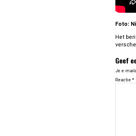
Foto: N
Het ber
versche
Geef e
Je e-mail
Reactie
*