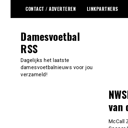
Ga
CONTACT / ADVERTEREN
LINKPARTNERS
naar
de
inhoud
Damesvoetbal
RSS
Dagelijks het laatste
damesvoetbalnieuws voor jou
verzameld!
NWSL
van 
McCall 