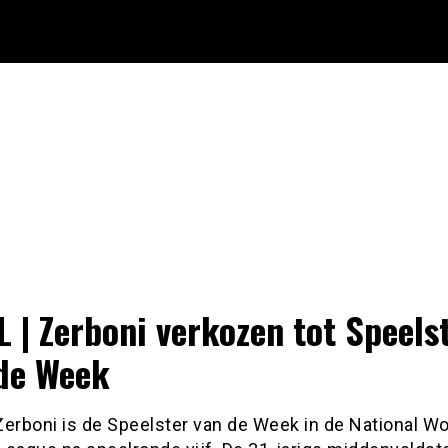
 | Zerboni verkozen tot Speels
de Week
Zerboni is de Speelster van de Week in de National W