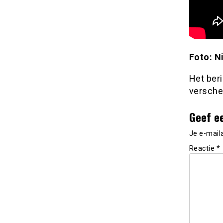
Foto: N
Het ber
versche
Geef e
Je e-mail
Reactie
*