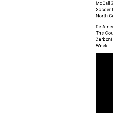
McCall 
Soccer L
North C
De Ameri
The Cour
Zerboni
Week.