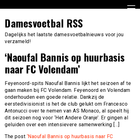
Ga
naar
de
Damesvoetbal RSS
inhoud
Dagelijks het laatste damesvoetbalnieuws voor jou
verzameld!
‘Naoufal Bannis op huurbasis
naar FC Volendam’
Feyenoord-spits Naoufal Bannis lijkt het seizoen af te
gaan maken bij FC Volendam. Feyenoord en Volendam
onderhouden een goede relatie. Dankzij de
eerstedivisionist is het de club gelukt om Francesco
Antonucci over te nemen van AS Monaco, al speelt hij
dit seizoen nog voor ‘Het Andere Oranje’. Er gingen al
geluiden over een intensievere samenwerking […]
The post
‘Naoufal Bannis op huurbasis naar FC