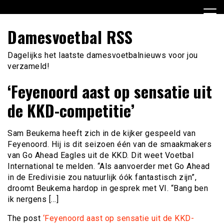
Ga
naar
de
Damesvoetbal RSS
inhoud
Dagelijks het laatste damesvoetbalnieuws voor jou
verzameld!
‘Feyenoord aast op sensatie uit
de KKD-competitie’
Sam Beukema heeft zich in de kijker gespeeld van
Feyenoord. Hij is dit seizoen één van de smaakmakers
van Go Ahead Eagles uit de KKD. Dit weet Voetbal
International te melden. “Als aanvoerder met Go Ahead
in de Eredivisie zou natuurlijk óók fantastisch zijn”,
droomt Beukema hardop in gesprek met VI. “Bang ben
ik nergens […]
The post
‘Feyenoord aast op sensatie uit de KKD-