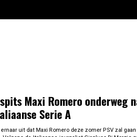
spits Maxi Romero onderweg n
taliaanse Serie A
t ernaar uit dat Maxi Romero deze zomer PSV zal gaan