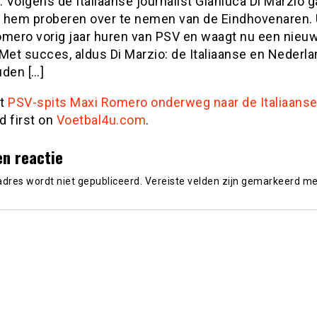
. Volgens de Italiaanse journalist Gianluca Di Marzio g
 hem proberen over te nemen van de Eindhovenaren.
omero vorig jaar huren van PSV en waagt nu een nieu
Met succes, aldus Di Marzio: de Italiaanse en Nederl
uden […]
st
PSV-spits Maxi Romero onderweg naar de Italiaanse
d first on
Voetbal4u.com
.
en reactie
adres wordt niet gepubliceerd.
Vereiste velden zijn gemarkeerd m