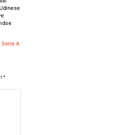
aat
 Udinese
we
andse
 Serie A
et
*