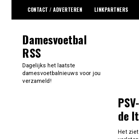
Ga
CONTACT / ADVERTEREN
LINKPARTNERS
naar
de
inhoud
Damesvoetbal
RSS
Dagelijks het laatste
damesvoetbalnieuws voor jou
verzameld!
PSV-
de I
Het zie