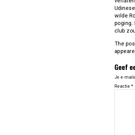
verlaten
Udinese
wilde R
poging. 
club zo
The po
appeare
Geef e
Je e-mail
Reactie
*