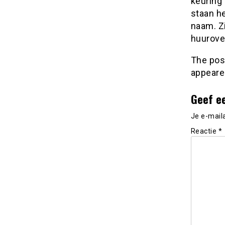
keuring
staan he
naam. Zi
huurove
The po
appeare
Geef e
Je e-mail
Reactie
*