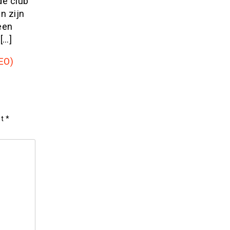
de club
n zijn
een
[…]
EO)
et
*