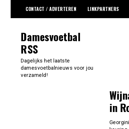
Ga
CONTACT / ADVERTEREN
LINKPARTNERS
naar
de
inhoud
Damesvoetbal
RSS
Dagelijks het laatste
damesvoetbalnieuws voor jou
verzameld!
Wijn
in R
Georgin