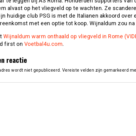
 af te leggen bij AS Roma. Honderden supporters van 
m alvast op het vliegveld op te wachten. Ze scandere
jn huidige club PSG is met de Italianen akkoord over 
reenkomst met een optie tot koop. Wijnaldum zou na 
st
Wijnaldum warm onthaald op vliegveld in Rome (VID
d first on
Voetbal4u.com
.
en reactie
adres wordt niet gepubliceerd.
Vereiste velden zijn gemarkeerd m