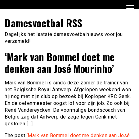
Ga
naar
de
Damesvoetbal RSS
inhoud
Dagelijks het laatste damesvoetbalnieuws voor jou
verzameld!
‘Mark van Bommel doet me
denken aan José Mourinho’
Mark van Bommel is sinds deze zomer de trainer van
het Belgische Royal Antwerp. Afgelopen weekend won
hij nog met zijn club op bezoek bij Koploper KRC Genk.
En de oefenmeester oogst lof voor zijn job. Zo ook bij
René Vandereycken. De voormalige bondscoach van
België zag dat Antwerp de zege tegen Genk niet
gestolen […]
The post
‘Mark van Bommel doet me denken aan José