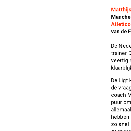
Matthijs
Manches
Atletic
van de E
De Nede
trainer 
veertig 
klaarbli
De Ligt
de vraag
coach Mi
puur omd
allemaal
hebben 
zo snel 