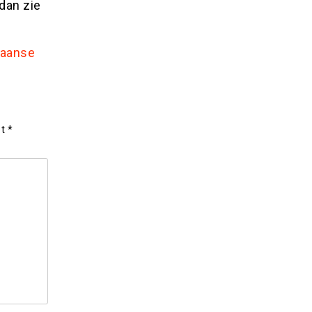
 dan zie
paanse
et
*