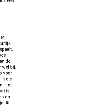
en. Het
het
urlijk
epaalt.
iode
van de
wel bij,
p voor
 In die
n. Het
at is
ben en
e. Ik