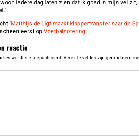
oon iedere dag laten zien dat ik goed in mijn vel zit,
l.”
icht
‘Matthijs de Ligt maakt klappertransfer naar de S
scheen eerst op
Voetbalnotering
.
en reactie
adres wordt niet gepubliceerd.
Vereiste velden zijn gemarkeerd m