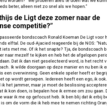
erd worden? “We proberen alles te doen wat we kunn
eds beter, alleen niet zo snel als we hopen.”
hijs de Ligt deze zomer naar de
nse competitie?”
 passeerde bondscoach Ronald Koeman De Ligt voor 
ds elftal. De oud-Ajacied reageerde bij de NOS: “Natu
 iets met me. Of ik het snapte? Tja, de bondscoach b
er naar mezelf te kijken en heb het de afgelopen per
aan. Dat ik dan niet geselecteerd word, is het recht 
ch. Ik wilde doorgaan op deze manier en nu ben ik er 
is een overwinning. Geen enkele speler heeft er begri
niet op wordt geroepen. Iedereen heeft een ego, ik ook.
d ik het jammer, maar je moet de beslissing acceptere
t ik kon doen, is bepalen hoe ik ermee om zou gaan. D
e waar ik me op gefocust heb. Ik ben blij dat ik erbij 
 is om de vorm die ik heb mee te nemen richting Oranj