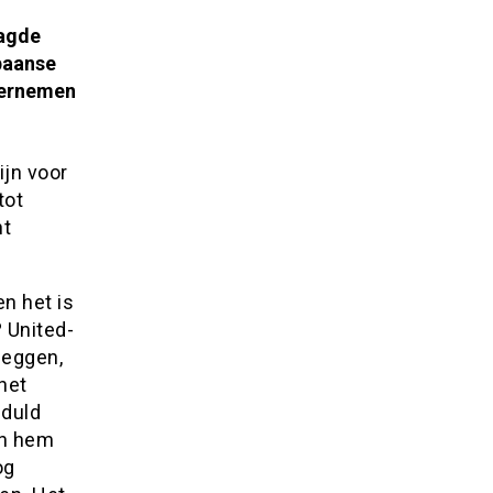
aagde
paanse
vernemen
ijn voor
tot
ht
n het is
 United-
zeggen,
het
eduld
en hem
og