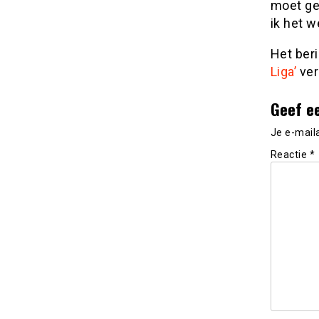
moet gew
ik het we
Het ber
Liga’
ver
Geef e
Je e-mail
Reactie
*