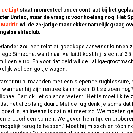
 de Ligt
staat momenteel onder contract bij het gepl
ter United, maar de vraag is voor hoelang nog. Het S
o Madrid
wil de 26-jarige mandekker namelijk graag o
ngelse eliteclub.
rlander zou een relatief goedkope aanwinst kunnen z
Diego Simeone, want naar verluidt kost hij ‘slechts’ 35 
miljoen euro. En voor dat geld wil de LaLiga-grootmac
jkelijk wel een gokje wagen.
 kampt nu al maanden met een slepende rugblessure, e
 wanneer hij zijn rentree kan maken. Dit seizoen nog?
chael Carrick liet onlangs weten: “Het is moeilijk te 
at het al zo lang duurt. Met de rug denk je soms dat 
 goed is, en ineens is dat niet meer zo. We moeten g
en erdoorheen komen. We geven hem tijd en prober
mogelijk terug te hebben.” Moet hij misschien tóch n