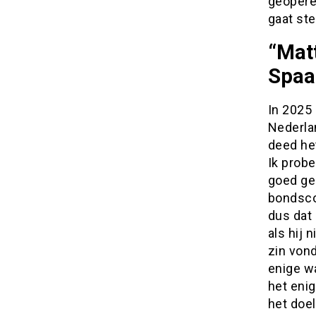
geopere
gaat ste
“Matt
Spaa
In 2025
Nederlan
deed het
Ik probe
goed ged
bondscoa
dus dat 
als hij 
zin von
enige wa
het enig
het doel