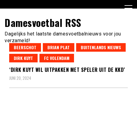
Ga
naar
de
Damesvoetbal RSS
inhoud
Dagelijks het laatste damesvoetbalnieuws voor jou
verzameld!
BEERSCHOT
BRIAN PLAT
BUITENLANDS NIEUWS
DIRK KUYT
FC VOLENDAM
‘DIRK KUYT WIL UITPAKKEN MET SPELER UIT DE KKD’
JUNI 20, 2024