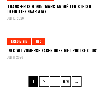
TRANSFER IS ROND: ‘MARC-ANDRÉ TER STEGEN
DEFINITIEF NAAR AJAX’
JULI 16, 2026
EREDIVISIE
NEC
‘NEC WIL ZOMERSE ZAKEN DOEN MET POOLSE CLUB’
JULI 11, 2026
Berichten
Pagina
Pagina
Pagina
1
2
…
679
→
paginering