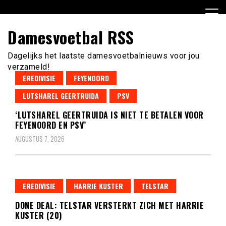
Ga
naar
de
Damesvoetbal RSS
inhoud
Dagelijks het laatste damesvoetbalnieuws voor jou
verzameld!
EREDIVISIE
FEYENOORD
LUTSHAREL GEERTRUIDA
PSV
‘LUTSHAREL GEERTRUIDA IS NIET TE BETALEN VOOR
FEYENOORD EN PSV’
AUGUSTUS 7, 2026
EREDIVISIE
HARRIE KUSTER
TELSTAR
DONE DEAL: TELSTAR VERSTERKT ZICH MET HARRIE
KUSTER (20)