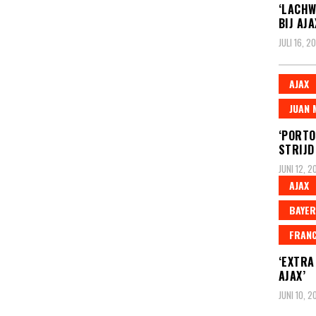
‘LACHW
BIJ AJ
JULI 16, 2
AJAX
JUAN 
‘PORTO
STRIJD
JUNI 12, 2
AJAX
BAYE
FRANC
‘EXTRA
AJAX’
JUNI 10, 2