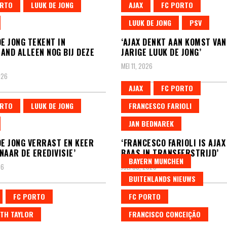
ORTO
LUUK DE JONG
AJAX
FC PORTO
LUUK DE JONG
PSV
DE JONG TEKENT IN
‘AJAX DENKT AAN KOMST VAN
AND ALLEEN NOG BIJ DEZE
JARIGE LUUK DE JONG’
MEI 11, 2026
026
AJAX
FC PORTO
ORTO
LUUK DE JONG
FRANCESCO FARIOLI
JAN BEDNAREK
DE JONG VERRAST EN KEER
‘FRANCESCO FARIOLI IS AJAX
NAAR DE EREDIVISIE’
BAAS IN TRANSFERSTRIJD’
BAYERN MUNCHEN
26
JULI 30, 2025
BUITENLANDS NIEUWS
FC PORTO
FC PORTO
TH TAYLOR
FRANCISCO CONCEIÇÃO