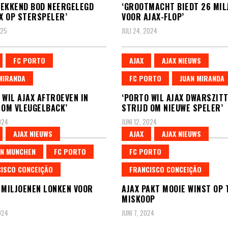
EKKEND BOD NEERGELEGD
‘GROOTMACHT BIEDT 26 MIL
AX OP STERSPELER’
VOOR AJAX-FLOP’
025
JULI 24, 2024
FC PORTO
AJAX
AJAX NIEUWS
MIRANDA
FC PORTO
JUAN MIRANDA
 WIL AJAX AFTROEVEN IN
‘PORTO WIL AJAX DWARSZITT
 OM VLEUGELBACK’
STRIJD OM NIEUWE SPELER’
024
JUNI 12, 2024
AJAX NIEUWS
AJAX
AJAX NIEUWS
RN MUNCHEN
FC PORTO
FC PORTO
ISCO CONCEIÇÃO
FRANCISCO CONCEIÇÃO
 MILJOENEN LONKEN VOOR
AJAX PAKT MOOIE WINST OP 
MISKOOP
024
JUNI 7, 2024