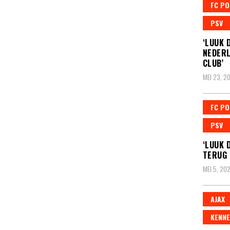
FC P
PSV
‘LUUK 
NEDERL
CLUB’
MEI 23, 2
FC P
PSV
‘LUUK 
TERUG 
MEI 5, 20
AJAX
KENNE