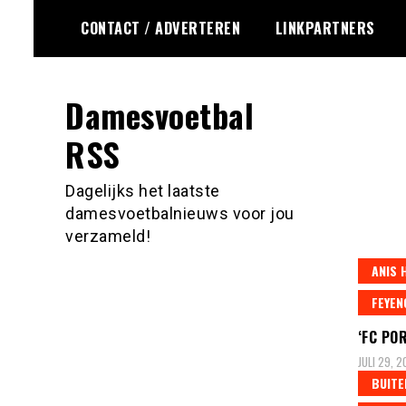
Ga
CONTACT / ADVERTEREN
LINKPARTNERS
naar
de
inhoud
Damesvoetbal
RSS
Dagelijks het laatste
damesvoetbalnieuws voor jou
verzameld!
ANIS 
FEYEN
‘FC PO
JULI 29, 
BUITE