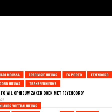
HADJ MOUSSA
EREDIVISIE NIEUWS
FC PORTO
FEYENOORD
OORD NIEUWS
TRANSFERNIEUWS
RTO WIL OPNIEUW ZAKEN DOEN MET FEYENOORD’
2026
NLANDS VOETBALNIEUWS