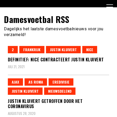
Ga
naar
de
Damesvoetbal RSS
inhoud
Dagelijks het laatste damesvoetbalnieuws voor jou
verzameld!
2
FRANKRIJK
JUSTIN KLUIVERT
NICE
DEFINITIEF: NICE CONTRACTEERT JUSTIN KLUIVERT
JULI 21, 2021
AJAX
AS ROMA
EREDIVISIE
JUSTIN KLUIVERT
NIEUWSDELEND
JUSTIN KLUIVERT GETROFFEN DOOR HET
CORONAVIRUS
AUGUSTUS 28, 2020