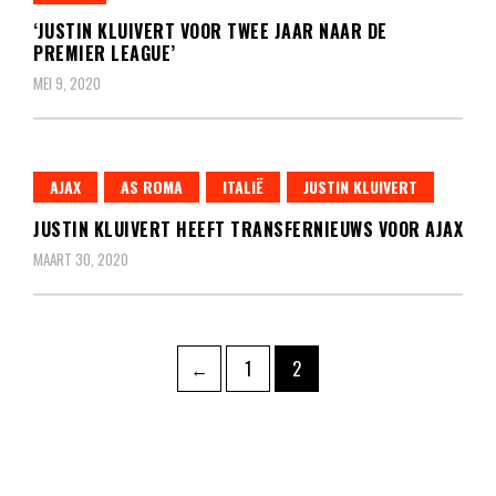
‘JUSTIN KLUIVERT VOOR TWEE JAAR NAAR DE
PREMIER LEAGUE’
MEI 9, 2020
AJAX
AS ROMA
ITALIË
JUSTIN KLUIVERT
JUSTIN KLUIVERT HEEFT TRANSFERNIEUWS VOOR AJAX
MAART 30, 2020
Berichten
Pagina
Pagina
←
1
2
paginering