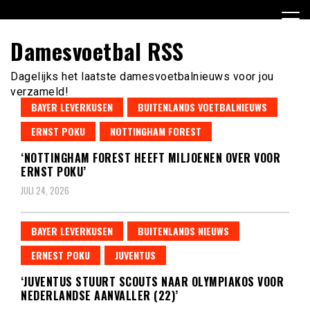
Ga
naar
de
Damesvoetbal RSS
inhoud
Dagelijks het laatste damesvoetbalnieuws voor jou
verzameld!
BAYER LEVERKUSEN
BUITENLANDS VOETBALNIEUWS
ERNST POKU
NOTTINGHAM FOREST
‘NOTTINGHAM FOREST HEEFT MILJOENEN OVER VOOR
ERNST POKU’
JULI 24, 2026
BAYER LEVERKUSEN
BUITENLANDS NIEUWS
ERNEST POKU
JUVENTUS
‘JUVENTUS STUURT SCOUTS NAAR OLYMPIAKOS VOOR
NEDERLANDSE AANVALLER (22)’