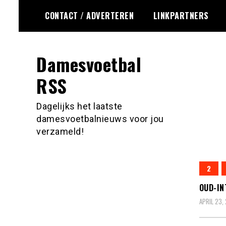
Ga
CONTACT / ADVERTEREN
LINKPARTNERS
naar
de
inhoud
Damesvoetbal
RSS
Dagelijks het laatste
damesvoetbalnieuws voor jou
verzameld!
2
OUD-IN
APRIL 23,