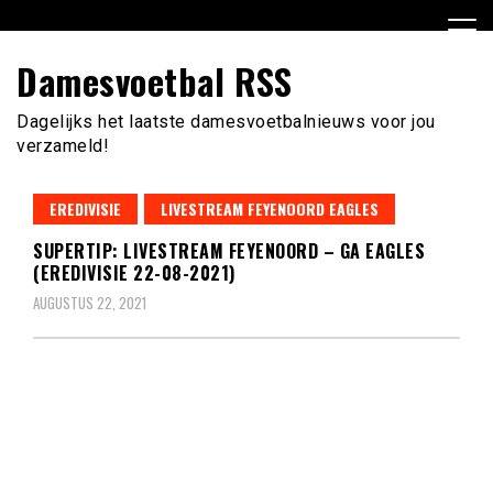
Ga
naar
de
Damesvoetbal RSS
inhoud
Dagelijks het laatste damesvoetbalnieuws voor jou
verzameld!
EREDIVISIE
LIVESTREAM FEYENOORD EAGLES
SUPERTIP: LIVESTREAM FEYENOORD – GA EAGLES
(EREDIVISIE 22-08-2021)
AUGUSTUS 22, 2021